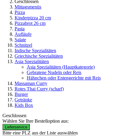
Geschlossen
Mittagsmenüs
Pizza
Kinderpizza 20 cm
Pizzabrot 26 cm
Pasta
Aufläufe
Salate
Schnitzel
Indische Spezialitäten
Griechische Spezialitäten
Asia Spezialitäten
Asia Spezialitäten
(Hauptkategorie)
Gebratene Nudeln oder Reis
Hähnchen oder Entengerichte mit Reis
Massaman Curry
Rotes Thai Curry (scharf)
Burger
Getränke
Kids Box
Geschlossen
Wählen Sie Ihre Bestelloption aus:
Lieferservice
Bitte eine PLZ aus der Liste auswählen