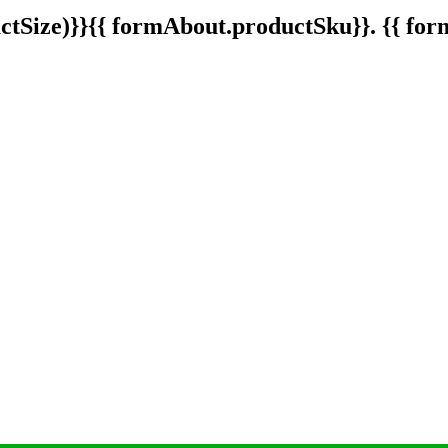
tSize)}}
{{ formAbout.productSku}}. {{ f