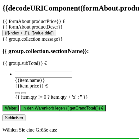
{{decodeURIComponent(formAbout.produc
{{ formAbout.productPrice}} €
{{ formAbout.productDescr}}
{{$index + 1}}. {{value.title}}
{{ group.collection.message}}
{{ group.collection.sectionName}}:
{{ group.subTotal}} €
{{item.name}}
{{item.price}} €
{{ item.qty != 0 ? item.qty + 'x' : '' }}
Weiter
in den Warenkorb legen
{{ getGrandTotal()}}
€
Schließen
Wählen Sie eine Größe aus: