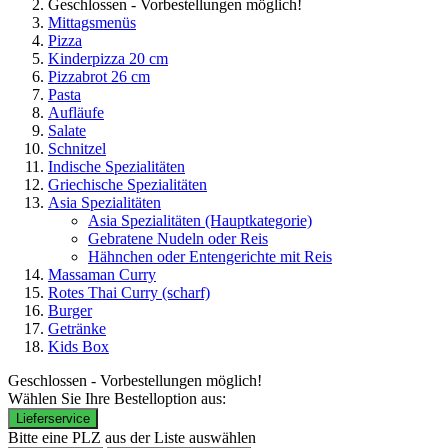
Geschlossen - Vorbestellungen möglich!
Mittagsmenüs
Pizza
Kinderpizza 20 cm
Pizzabrot 26 cm
Pasta
Aufläufe
Salate
Schnitzel
Indische Spezialitäten
Griechische Spezialitäten
Asia Spezialitäten
Asia Spezialitäten
(Hauptkategorie)
Gebratene Nudeln oder Reis
Hähnchen oder Entengerichte mit Reis
Massaman Curry
Rotes Thai Curry (scharf)
Burger
Getränke
Kids Box
Geschlossen - Vorbestellungen möglich!
Wählen Sie Ihre Bestelloption aus:
Lieferservice
Bitte eine PLZ aus der Liste auswählen