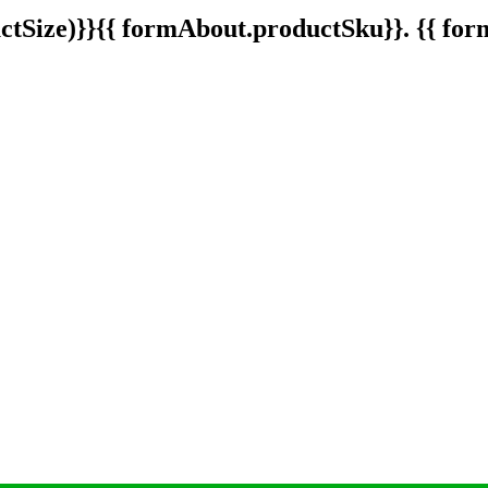
tSize)}}
{{ formAbout.productSku}}. {{ f