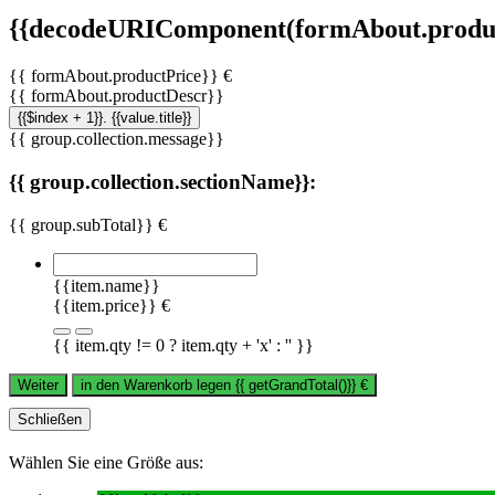
{{decodeURIComponent(formAbout.produc
{{ formAbout.productPrice}} €
{{ formAbout.productDescr}}
{{$index + 1}}. {{value.title}}
{{ group.collection.message}}
{{ group.collection.sectionName}}:
{{ group.subTotal}} €
{{item.name}}
{{item.price}} €
{{ item.qty != 0 ? item.qty + 'x' : '' }}
Weiter
in den Warenkorb legen
{{ getGrandTotal()}}
€
Schließen
Wählen Sie eine Größe aus: