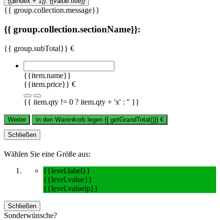
{{$index + 1}}. {{value.title}}
{{ group.collection.message}}
{{ group.collection.sectionName}}:
{{ group.subTotal}} €
{{item.name}}
{{item.price}} €
{{ item.qty != 0 ? item.qty + 'x' : '' }}
Weiter
in den Warenkorb legen
{{ getGrandTotal()}}
€
Schließen
Wählen Sie eine Größe aus:
{{level.label}}
{{level.value}}
{{level.valuelp}}
Schließen
Sonderwünsche?